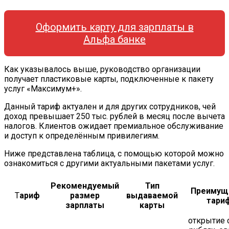
Оформить карту для зарплаты в
Альфа банке
Как указывалось выше, руководство организации
получает пластиковые карты, подключенные к пакету
услуг «Максимум+».
Данный тариф актуален и для других сотрудников, чей
доход превышает 250 тыс. рублей в месяц после вычета
налогов. Клиентов ожидает премиальное обслуживание
и доступ к определённым привилегиям.
Ниже представлена таблица, с помощью которой можно
ознакомиться с другими актуальными пакетами услуг.
Рекомендуемый
Тип
Преимущ
Т
ариф
размер
выдаваемой
тари
зарплаты
карты
открытие 