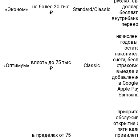
рублях, е
не более 20 тыс.
доллар
«Эконом»
Standard/Classic
₽
беспла
внутрибан
перев
начислен
годовы
остат
накопите
счёта; бес
вплоть до 75 тыс.
«Оптимум»
Classic
страховк
₽
выезде и
добавлени
в Google
Apple Pa
Samsung
приорит
обслужив
открытие 
пяти вал
в пределах от 75
привилег