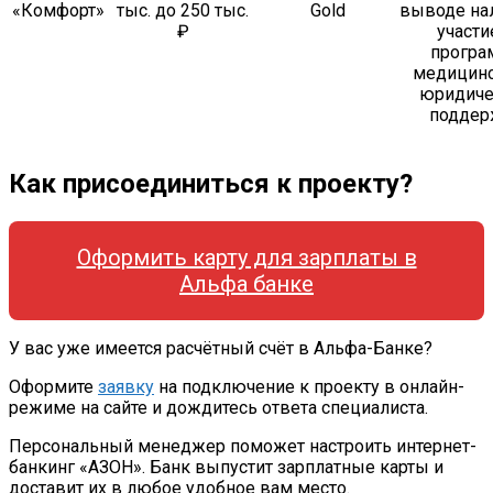
«Комфорт»
тыс. до 250 тыс.
Gold
выводе на
₽
участи
програ
медицинс
юридиче
поддер
Как присоединиться к проекту?
Оформить карту для зарплаты в
Альфа банке
У вас уже имеется расчётный счёт в Альфа-Банке?
Оформите
заявку
на подключение к проекту в онлайн-
режиме на сайте и дождитесь ответа специалиста.
Персональный менеджер поможет настроить интернет-
банкинг «АЗОН». Банк выпустит зарплатные карты и
доставит их в любое удобное вам место.